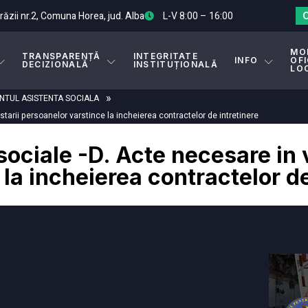
Arăzii nr.2, Comuna Horea, jud. Alba
L-V 8:00 – 16:00
MO
TRANSPARENȚĂ
INTEGRITATE
INFO
OFI
DECIZIONALĂ
INSTITUȚIONALĂ
LO
»
TUL ASISTENTA SOCIALA
tarii persoanelor varstince la incheierea contractelor de intretinere
ociale -D. Acte necesare in 
la incheierea contractelor de