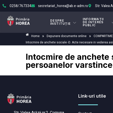
0258/767334
secretariat_horea@ab.e-adm.ro
Str. Valea 
INFORMAȚII
DESPRE
DE INTERES
INSTITUȚIE
PUBLIC
»
»
Home
Depunere documente online
COMPARTIMEN
Intocmire de anchete sociale -D. Acte necesare in vederea asis
Intocmire de anchete s
persoanelor varstince 
Link-uri utile
Str. Valea Arăzii nr.2, Comuna