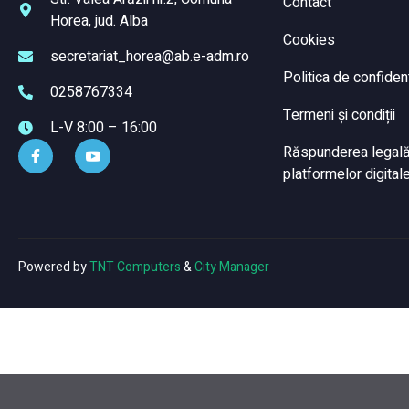
Contact
Horea, jud. Alba
Cookies
secretariat_horea@ab.e-adm.ro
Politica de confident
0258767334
Termeni și condiții
L-V 8:00 – 16:00
Răspunderea legală a
platformelor digitale
Powered by
TNT Computers
&
City Manager