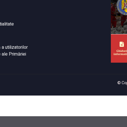
ialitate
 utilizatorilor
 ale Primăriei
© Cop