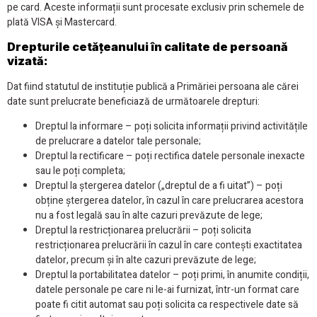
pe card. Aceste informații sunt procesate exclusiv prin schemele de
plată VISA și Mastercard.
Drepturile cetățeanului în calitate de persoană
vizată:
Dat fiind statutul de instituție publică a Primăriei persoana ale cărei
date sunt prelucrate beneficiază de următoarele drepturi:
Dreptul la informare – poți solicita informații privind activitățile
de prelucrare a datelor tale personale;
Dreptul la rectificare – poți rectifica datele personale inexacte
sau le poți completa;
Dreptul la ștergerea datelor („dreptul de a fi uitat”) – poți
obține ștergerea datelor, în cazul în care prelucrarea acestora
nu a fost legală sau în alte cazuri prevăzute de lege;
Dreptul la restricționarea prelucrării – poți solicita
restricționarea prelucrării în cazul în care contești exactitatea
datelor, precum și în alte cazuri prevăzute de lege;
Dreptul la portabilitatea datelor – poți primi, în anumite condiții,
datele personale pe care ni le-ai furnizat, într-un format care
poate fi citit automat sau poți solicita ca respectivele date să