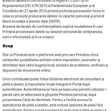
această calitate în conformitate cu legea 677/2001 și cu
Regulamentul (UE) 679/2016 al Parlamentului European și al
Consiliului din 27 aprilie 2016 privind protecția persoanelor fizice în
ceea ce privește prelucrarea datelor cu caracter personal și privind
libera circulație a acestor date (GDPR).
Această declarație de confidențialitate explică modalitatea în care
Primăria procesează datele cu caracter personal ale cetățeanului,
cum o efectuează și în ce scopuri.
Scop
Site-ul Primăriei este o platformă web prin care Primăria oferă
cetățenilor posibilitatea achitării online impozitelor, amenzilor și
diferitelor taxe către bugetul local, sesizării de probleme, verificării și
depunerii de documente online.
Orice contribuabil poate folosi Sistemul electronic de consultare și
plată a taxelor și impozitelor locale integrat în Portal după
autentificare. Autentificarea se face pe baza unei perechi utilizator /
parolă care se eliberează la ghișeele Primăriei personal, dupa
prezentarea Cărții de Identitate. Pentru a facilita accesul la
operațiunea de plată a taxelor, este inclusă opțiunea de plată fără
autentificare. Pentru a putea procesa în mod corect plata și pentru a