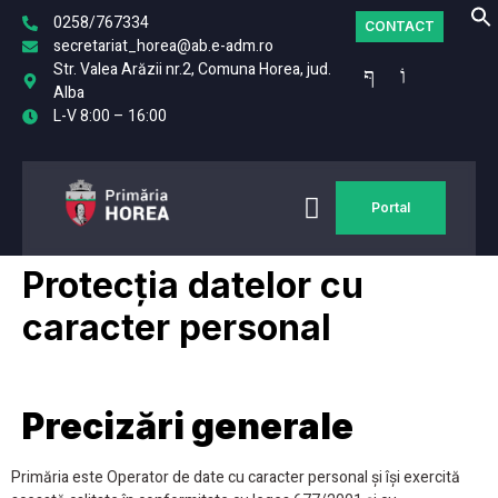
0258/767334
CONTACT
secretariat_horea@ab.e-adm.ro
Str. Valea Arăzii nr.2, Comuna Horea, jud.
Alba
L-V 8:00 – 16:00
Portal
MONITORUL
FO
OFICIAL LOCAL
Protecția datelor cu
caracter personal
Precizări generale
Primăria este Operator de date cu caracter personal și își exercită