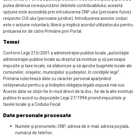
putea diminua corespunzător debitele contribuabilului, această
opțiune este accesibilă prin introducerea CNP-ului (persoane fizice)
respectiv CUI-ului (persoane juridice). Introducerea acestor coduri
este o acțiune voluntară, liberă și implică acordul utilizatorului pentru
preluarea lor de către Primărie prin Portal.
Temei
Conform Legii 215/2001 a administrației publice locale „autorităţile
administraţiei publice locale au dreptul să instituie şi să perceapă
impozite şi taxe locale, să elaboreze şi să aprobe bugetele locale ale
comunelor, oraşelor, municipiilor şi judeţelor, în condiţiile legii”.
Primăria colectează date cu caracter personal aparținând
cetățeanului pentru a-și îndeplini obligația legală expusă mai sus.
Aceste date se obțin fie în mod direct de la dvs., fie de la alte instituții
publice în acord cu dispozițiile Legii 27/1994 privind impozitele și
taxele locale și a Codului Fiscal.
Date personale procesate
Numele și prenumele, CNP, adresa de e-mail, adresa poștală,
numărul de telefon.