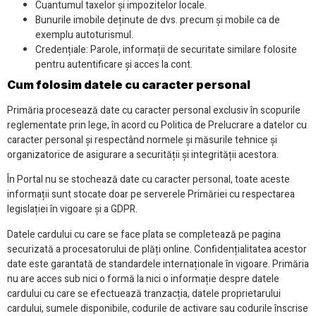
Cuantumul taxelor și impozitelor locale.
Bunurile imobile deținute de dvs. precum și mobile ca de
exemplu autoturismul.
Credențiale: Parole, informații de securitate similare folosite
pentru autentificare și acces la cont.
Cum folosim datele cu caracter personal
Primăria procesează date cu caracter personal exclusiv în scopurile
reglementate prin lege, în acord cu Politica de Prelucrare a datelor cu
caracter personal și respectând normele și măsurile tehnice și
organizatorice de asigurare a securității și integrității acestora.
În Portal nu se stochează date cu caracter personal, toate aceste
informații sunt stocate doar pe serverele Primăriei cu respectarea
legislației în vigoare și a GDPR.
Datele cardului cu care se face plata se completează pe pagina
securizată a procesatorului de plăți online. Confidențialitatea acestor
date este garantată de standardele internaționale în vigoare. Primăria
nu are acces sub nici o formă la nici o informație despre datele
cardului cu care se efectuează tranzacția, datele proprietarului
cardului, sumele disponibile, codurile de activare sau codurile înscrise