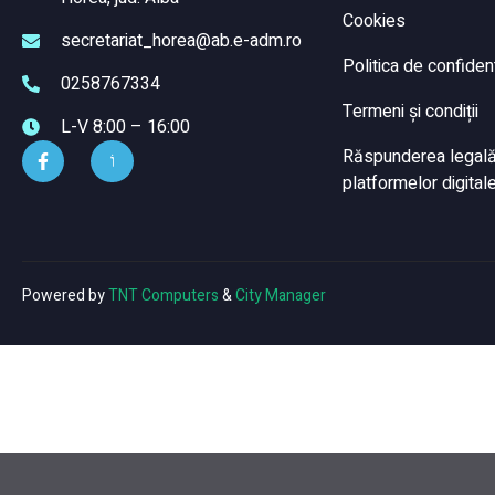
Cookies
secretariat_horea@ab.e-adm.ro
Politica de confident
0258767334
Termeni și condiții
L-V 8:00 – 16:00
Răspunderea legală a
platformelor digitale
Powered by
TNT Computers
&
City Manager