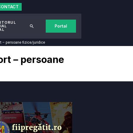
CONTACT
ITORUL
Portal
IAL
AL
t – persoane fizice/juridice
ort – persoane