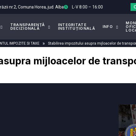
Arăzii nr.2, Comuna Horea, jud. Alba
L-V 8:00 – 16:00
MON
TRANSPARENȚĂ
INTEGRITATE
INFO
OFIC
DECIZIONALĂ
INSTITUȚIONALĂ
LOC
»
TUL IMPOZITE SI TAXE
Stabilirea impozitului asupra mijloacelor de transpor
 asupra mijloacelor de transp