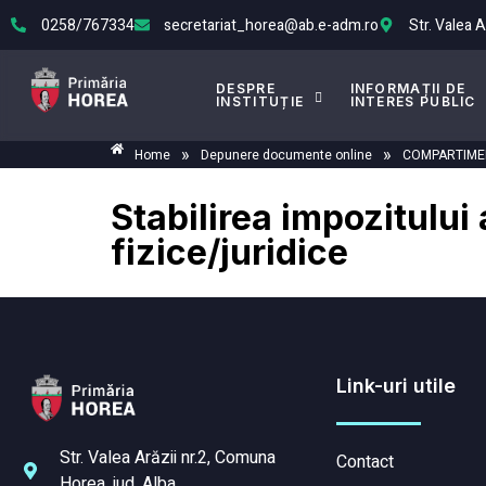
0258/767334
secretariat_horea@ab.e-adm.ro
Str. Valea 
DESPRE
INFORMAȚII DE
INSTITUȚIE
INTERES PUBLIC
»
»
Home
Depunere documente online
COMPARTIMEN
Stabilirea impozitului
fizice/juridice
Link-uri utile
Str. Valea Arăzii nr.2, Comuna
Contact
Horea, jud. Alba