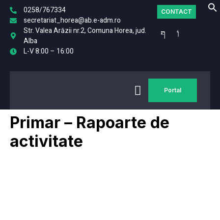
0258/767334
CONTACT
secretariat_horea@ab.e-adm.ro
Str. Valea Arăzii nr.2, Comuna Horea, jud.
Alba
L-V 8:00 – 16:00
MONITORUL
FO
Portal
OFICIAL LOCAL
Primar – Rapoarte de
activitate