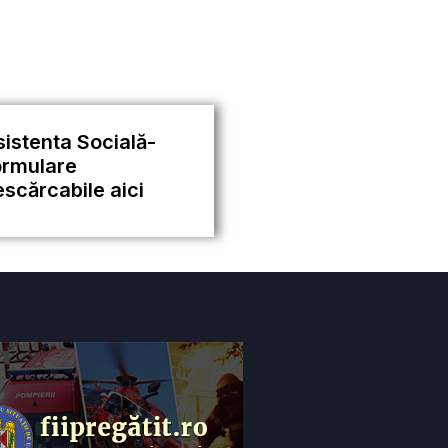
sistenta Socială-
ormulare
scărcabile aici