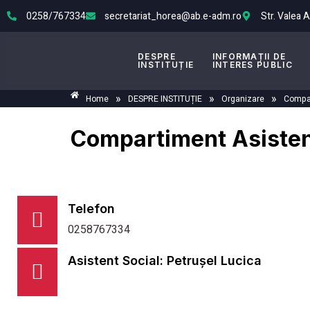
0258/767334
secretariat_horea@ab.e-adm.ro
Str. Valea 
DESPRE
INFORMAȚII DE
INSTITUȚIE
INTERES PUBLIC
»
»
»
Home
DESPRE INSTITUȚIE
Organizare
Compa
Compartiment Asisten
Telefon
0258767334
Asistent Social: Petrușel Lucica