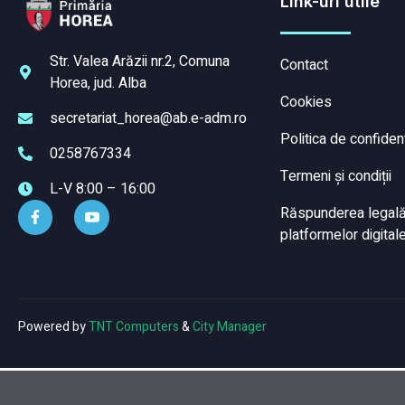
Link-uri utile
Str. Valea Arăzii nr.2, Comuna
Contact
Horea, jud. Alba
Cookies
secretariat_horea@ab.e-adm.ro
Politica de confident
0258767334
Termeni și condiții
L-V 8:00 – 16:00
Răspunderea legală a
platformelor digitale
Powered by
TNT Computers
&
City Manager