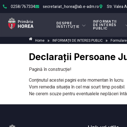
0258/767334
secretariat_horea@ab.e-adm.ro
Str. Valea 
INFORMAȚII
DESPRE
DE INTERES
INSTITUȚIE
PUBLIC
»
»
Home
INFORMAȚII DE INTERES PUBLIC
Formulare-
Declarații Persoane J
Pagină în construcție!
Conținutul acestei pagini este momentan în lucru.
Vom remedia situația în cel mai scurt timp posibil.
Ne cerem scuze pentru eventualele neplăceri întâ