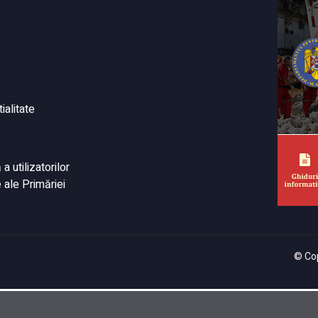
ialitate
 utilizatorilor
 ale Primăriei
© Cop