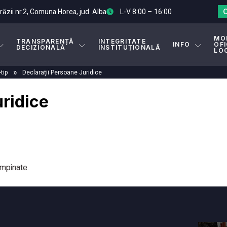
Arăzii nr.2, Comuna Horea, jud. Alba
L-V 8:00 – 16:00
MO
TRANSPARENȚĂ
INTEGRITATE
INFO
OFI
DECIZIONALĂ
INSTITUȚIONALĂ
LO
»
tip
Declarații Persoane Juridice
uridice
mpinate.