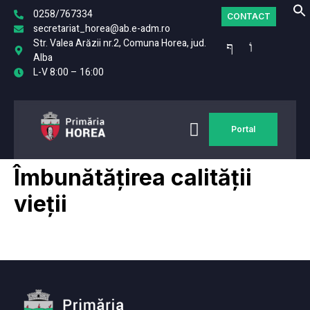
0258/767334
CONTACT
secretariat_horea@ab.e-adm.ro
Str. Valea Arăzii nr.2, Comuna Horea, jud.
Alba
L-V 8:00 – 16:00
Portal
MONITORUL
FO
OFICIAL LOCAL
Îmbunătățirea calității
vieții