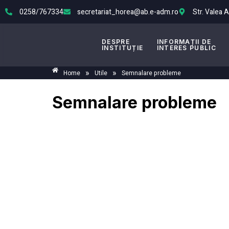
0258/767334
secretariat_horea@ab.e-adm.ro
Str. Valea 
DESPRE
INFORMAȚII DE
INSTITUȚIE
INTERES PUBLIC
»
»
Home
Utile
Semnalare probleme
Semnalare probleme