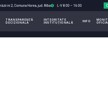
Arăzii nr.2, Comuna Horea, jud. Alba
L-V 8:00 – 16:00
TRANSPARENȚĂ
INTEGRITATE
MONI
INFO
DECIZIONALĂ
INSTITUȚIONALĂ
OFICI