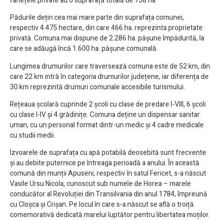
fânețele private au o suprafață totală de 758 ha.
Pădurile dețin cea mai mare parte din suprafața comunei,
respectiv 4.475 hectare, din care 466 ha. reprezinta proprietate
privată. Comuna mai dispune de 2.286 ha. pășune împădurită, la
care se adăugă încă 1.600 ha. pășune comunală.
Lungimea drumurilor care traversează comuna este de 52 km, din
care 22 km intră în categoria drumurilor județene, iar diferența de
30 km reprezintă drumuri comunale accesibile turismului.
Rețeaua școlară cuprinde 2 școli cu clase de predare I-VIII, 6 școli
cu clase I-IV și 4 grădinițe. Comuna deține un dispensar sanitar
uman, cu un personal format dintr-un medic și 4 cadre medicale
cu studii medii.
Izvoarele de suprafața cu apă potabilă deosebită sunt frecvente
și au debite puternice pe întreaga perioadă a anului. În această
comună din munții Apuseni, respectiv în satul Fericet, s-a născut
Vasile Ursu Nicola, cunoscut sub numele de Horea – marele
conducător al Revoluției din Transilvania din anul 1784, împreună
cu Cloșca și Crișan. Pe locul în care s-a născut se află o troiță
comemorativă dedicată marelui luptător pentru libertatea moților.