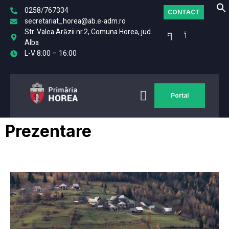
0258/767334
CONTACT
secretariat_horea@ab.e-adm.ro
Str. Valea Arăzii nr.2, Comuna Horea, jud.
Alba
L-V 8:00 – 16:00
Portal
MONITORUL
FO
OFICIAL LOCAL
Prezentare